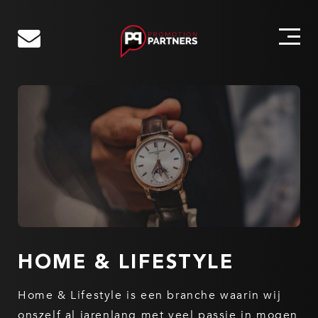
Skip
SERVICES
to
CASES
content
OVER ONS
ONS TEAM
CONTACT
WERKEN BIJ
HOME & LIFESTYLE
Home & Lifestyle is een branche waarin wij
onszelf al jarenlang met veel passie in mogen