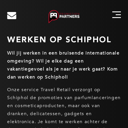
Skip
SERVICES
to
WERKEN OP SCHIPHOL
CASES
content
OVER ONS
Wil jij werken in een bruisende internationale
ONS TEAM
omgeving? Wil je elke dag een
vakantiegevoel als je naar je werk gaat? Kom
CONTACT
dan werken op Schiphol!
WERKEN BIJ
Onze service Travel Retail verzorgt op
Schiphol de promoties van parfumlanceringen
en cosmeticaproducten, maar ook van
dranken, delicatessen, gadgets en
elektronica. Je komt te werken achter de